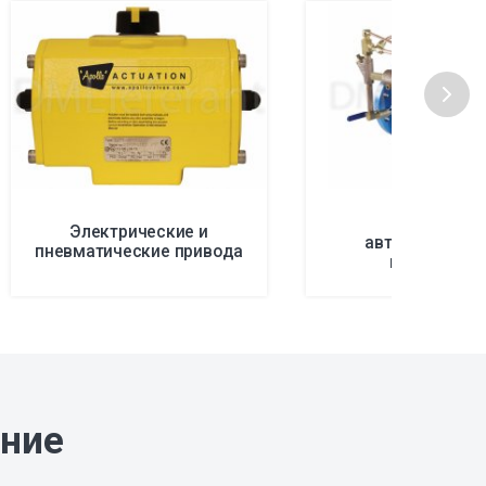
Клапана с
Электрические и
автоматическ
пневматические привода
контролем
ание