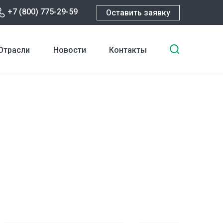
+7 (800) 775-29-59
Оставить заявку
Введите
Отрасли
Новости
Контакты
ключевы
слова
для
поиска