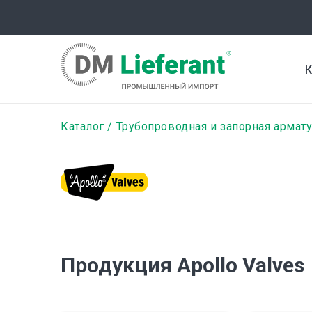
Перейти
к
основному
содержанию
К
Строка
Каталог
Трубопроводная и запорная армат
навигации
Продукция Apollo Valves