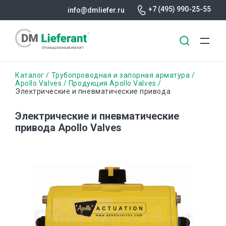
+7 (495) 990-25-55
info@dmliefer.ru
Перейти
Строка
Каталог
Трубопроводная и запорная арматура
к
Apollo Valves
Продукция Apollo Valves
Электрические и пневматические привода
основному
навигации
содержанию
Электрические и пневматические
привода Apollo Valves