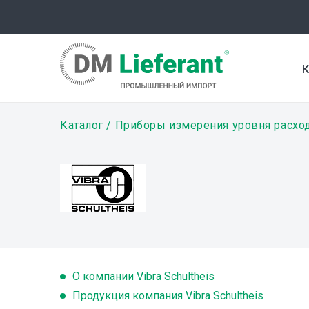
Перейти
к
основному
содержанию
К
Строка
Каталог
Приборы измерения уровня расхо
навигации
О компании Vibra Schultheis
Продукция компания Vibra Schultheis