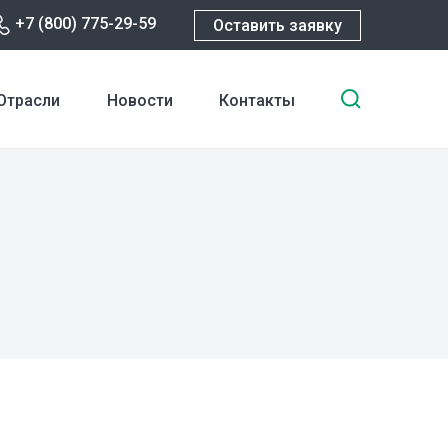
+7 (800) 775-29-59
Оставить заявку
Введите
Отрасли
Новости
Контакты
ключевы
слова
для
поиска