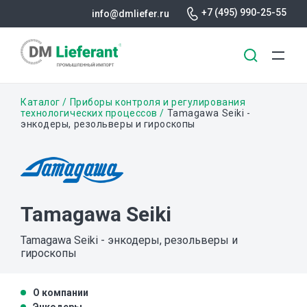
+7 (495) 990-25-55
info@dmliefer.ru
Перейти
Строка
Каталог
Приборы контроля и регулирования
к
технологических процессов
Tamagawa Seiki -
энкодеры, резольверы и гироскопы
основному
навигации
содержанию
Tamagawa Seiki
Tamagawa Seiki - энкодеры, резольверы и
гироскопы
О компании