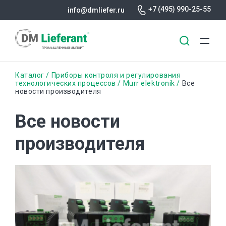
+7 (495) 990-25-55
info@dmliefer.ru
Перейти
Строка
Каталог
Приборы контроля и регулирования
к
технологических процессов
Murr elektronik
Все
новости производителя
основному
навигации
содержанию
Все новости
производителя