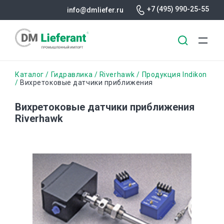
+7 (495) 990-25-55
info@dmliefer.ru
Перейти
Строка
Каталог
Гидравлика
Riverhawk
Продукция Indikon
к
Вихретоковые датчики приближения
основному
навигации
содержанию
Вихретоковые датчики приближения
Riverhawk