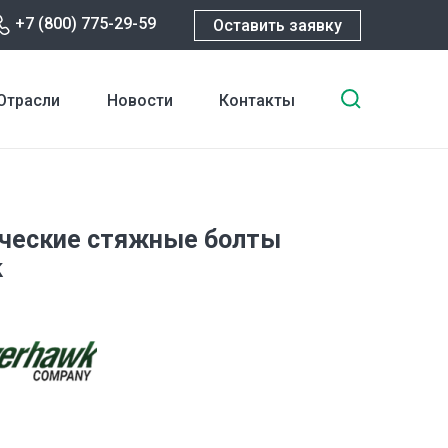
+7 (800) 775-29-59
Оставить заявку
Введите
Отрасли
Новости
Контакты
ключевы
слова
для
поиска
ческие стяжные болты
k