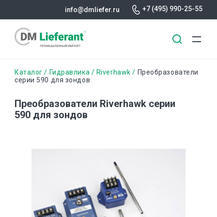
+7 (495) 990-25-55
info@dmliefer.ru
Перейти
Строка
Каталог
Гидравлика
Riverhawk
Преобразователи
к
серии 590 для зондов
основному
навигации
содержанию
Преобразователи Riverhawk серии
590 для зондов