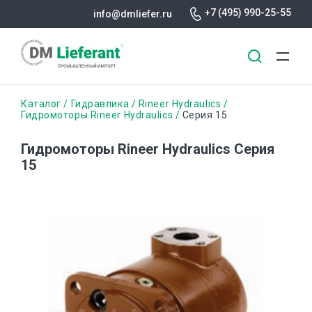
+7 (495) 990-25-55
info@dmliefer.ru
Перейти
Строка
Каталог
Гидравлика
Rineer Hydraulics
к
Гидромоторы Rineer Hydraulics
Серия 15
основному
навигации
содержанию
Гидромоторы Rineer Hydraulics Серия
15