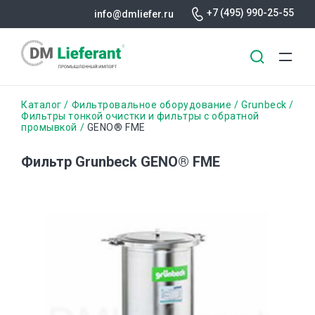
+7 (495) 990-25-55
info@dmliefer.ru
Перейти
Строка
Каталог
Фильтровальное оборудование
Grunbeck
к
Фильтры тонкой очистки и фильтры с обратной
промывкой
GENO® FME
основному
навигации
содержанию
Фильтр Grunbeck GENO® FME