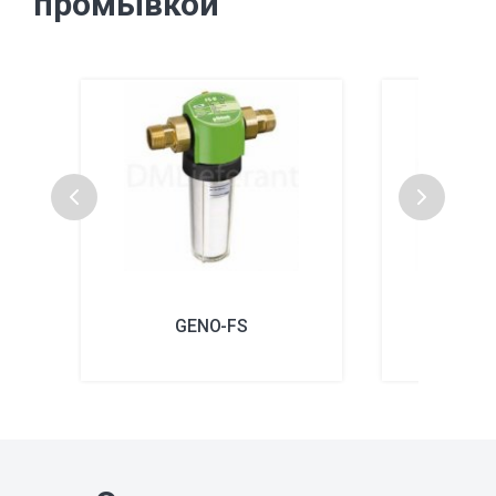
промывкой
GENO-FS
GEN