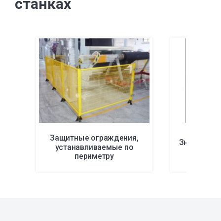
станках
Защитные ограждения,
Знаки пре
устанавливаемые по
оп
периметру