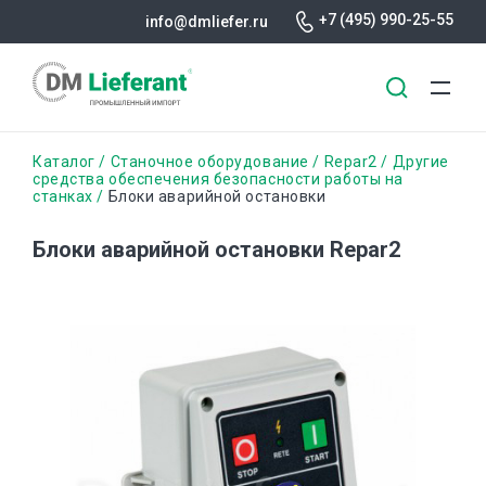
+7 (495) 990-25-55
info@dmliefer.ru
Перейти
Строка
Каталог
Станочное оборудование
Repar2
Другие
к
средства обеспечения безопасности работы на
станках
Блоки аварийной остановки
основному
навигации
содержанию
Блоки аварийной остановки Repar2