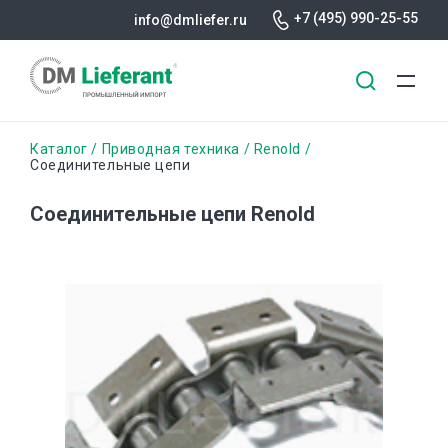
+7 (495) 990-25-55
info@dmliefer.ru
Перейти
Строка
Каталог
Приводная техника
Renold
к
Соединительные цепи
основному
навигации
содержанию
Соединительные цепи Renold