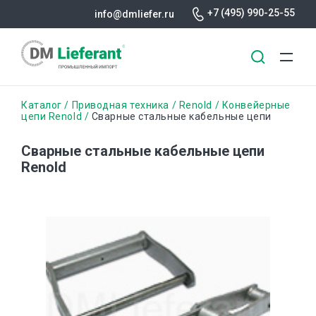
+7 (495) 990-25-55
info@dmliefer.ru
Перейти
Строка
Каталог
Приводная техника
Renold
Конвейерные
к
цепи Renold
Сварные стальные кабельные цепи
основному
навигации
содержанию
Сварные стальные кабельные цепи
Renold