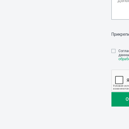
Прикреп
Cогла
данны
обраб