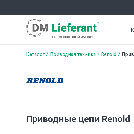
Перейти
к
основному
содержанию
К
Строка
Каталог
Приводная техника
Renold
Прив
навигации
Приводные цепи Renold