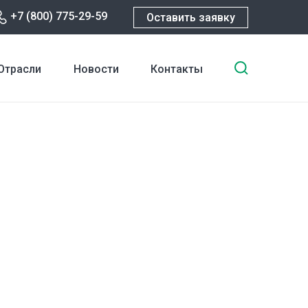
+7 (800) 775-29-59
Оставить заявку
Введите
Отрасли
Новости
Контакты
ключевы
слова
для
поиска