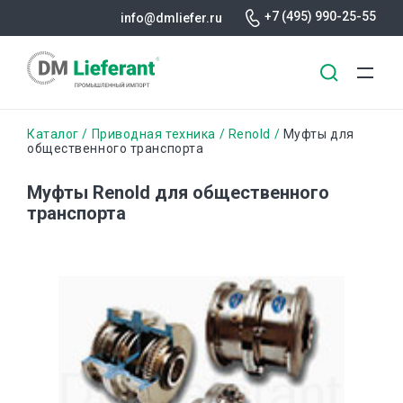
+7 (495) 990-25-55
info@dmliefer.ru
Перейти
Строка
Каталог
Приводная техника
Renold
Муфты для
к
общественного транспорта
основному
навигации
содержанию
Муфты Renold для общественного
транспорта