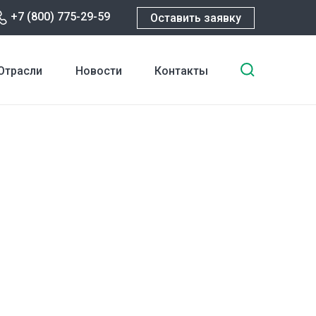
+7 (800) 775-29-59
Оставить заявку
Введите
Отрасли
Новости
Контакты
ключевы
слова
для
поиска