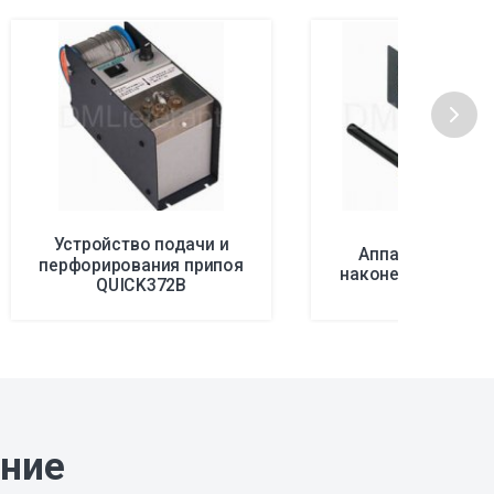
Устройство подачи и
Аппарат для чи
перфорирования припоя
наконечников QU
QUICK372B
ание