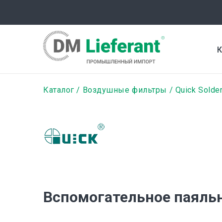
Перейти
к
основному
содержанию
К
Строка
Каталог
Воздушные фильтры
Quick Solde
навигации
Вспомогательное паяль