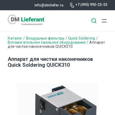
+7 (495) 990-25-55
info@dmliefer.ru
Перейти
Строка
Каталог
Воздушные фильтры
Quick Soldering
к
Вспомогательное паяльное оборудование
Аппарат
для чистки наконечников QUICK310
основному
навигации
содержанию
Аппарат для чистки наконечников
Quick Soldering QUICK310