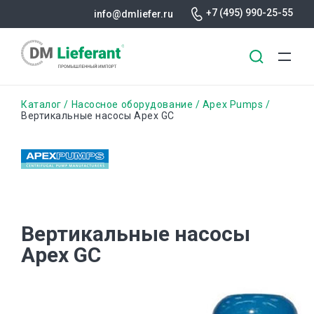
+7 (495) 990-25-55
info@dmliefer.ru
Перейти
Строка
Каталог
Насосное оборудование
Apex Pumps
к
Вертикальные насосы Apex GC
основному
навигации
содержанию
Вертикальные насосы
Apex GC