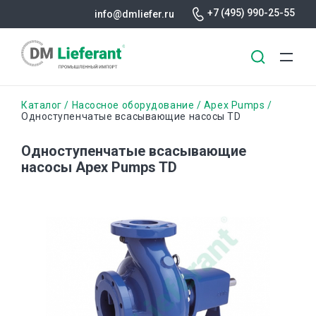
+7 (495) 990-25-55
info@dmliefer.ru
Перейти
Строка
Каталог
Насосное оборудование
Apex Pumps
к
Одноступенчатые всасывающие насосы TD
основному
навигации
содержанию
Одноступенчатые всасывающие
насосы Apex Pumps TD