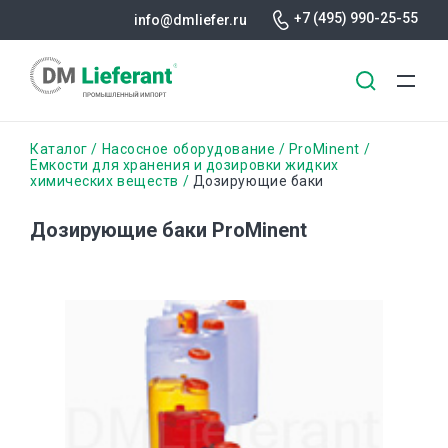
+7 (495) 990-25-55
info@dmliefer.ru
Перейти
Строка
Каталог
Насосное оборудование
ProMinent
к
Емкости для хранения и дозировки жидких
химических веществ
Дозирующие баки
основному
навигации
содержанию
Дозирующие баки ProMinent