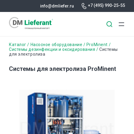
+7 (495) 990-25-55
info@dmliefer.ru
Перейти
Строка
Каталог
Насосное оборудование
ProMinent
к
Системы дезинфекции и оксидирования
Системы
для электролиза
основному
навигации
содержанию
Системы для электролиза ProMinent