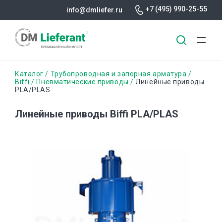
+7 (495) 990-25-55
info@dmliefer.ru
Перейти
Строка
Каталог
Трубопроводная и запорная арматура
к
Biffi
Пневматические приводы
Линейные приводы
PLA/PLAS
основному
навигации
содержанию
Линейные приводы Biffi PLA/PLAS