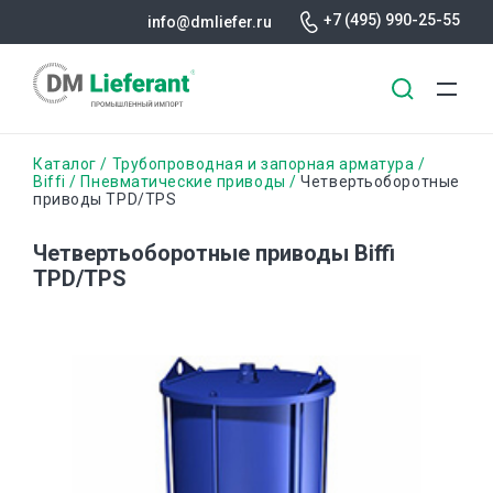
+7 (495) 990-25-55
info@dmliefer.ru
Перейти
Строка
Каталог
Трубопроводная и запорная арматура
к
Biffi
Пневматические приводы
Четвертьоборотные
приводы TPD/TPS
основному
навигации
содержанию
Четвертьоборотные приводы Biffi
TPD/TPS