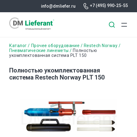
+7 (495) 990-25-55
info@dmliefer.ru
Перейти
Строка
Каталог
Прочее оборудование
Restech Norway
к
Пневматические линеметы
Полностью
укомплектованная система PLT 150
основному
навигации
содержанию
Полностью укомплектованная
система Restech Norway PLT 150