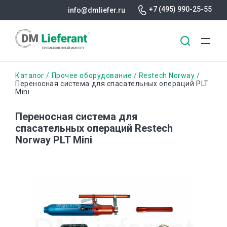
+7 (495) 990-25-55
info@dmliefer.ru
Перейти
Строка
Каталог
Прочее оборудование
Restech Norway
к
Переносная система для спасательных операций PLT
Mini
основному
навигации
содержанию
Переносная система для
спасательных операций Restech
Norway PLT Mini