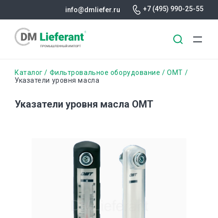
+7 (495) 990-25-55
info@dmliefer.ru
Перейти
Строка
Каталог
Фильтровальное оборудование
OMT
к
Указатели уровня масла
основному
навигации
содержанию
Указатели уровня масла OMT