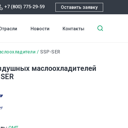
+7 (800) 775-29-59
Оставить заявку
Введите
Отрасли
Новости
Контакты
ключевы
слова
для
аслоохладители
SSP-SER
поиска
здушных маслоохладителей
-SER
ль:
OMT