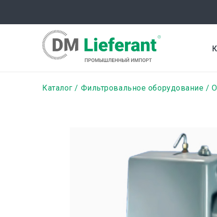
Перейти
к
основному
содержанию
К
Строка
Каталог
Фильтровальное оборудование
навигации