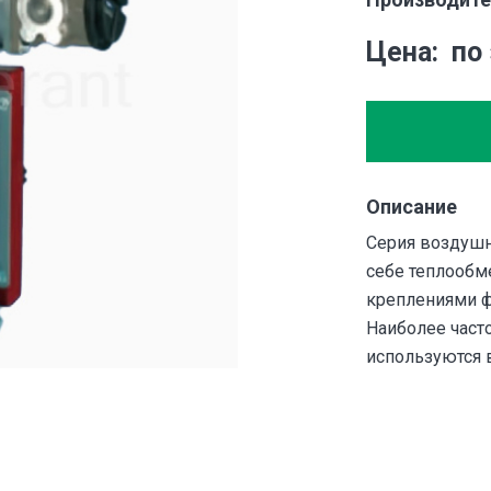
Цена
по
Описание
Серия воздушн
себе теплообм
креплениями ф
Наиболее част
используются 