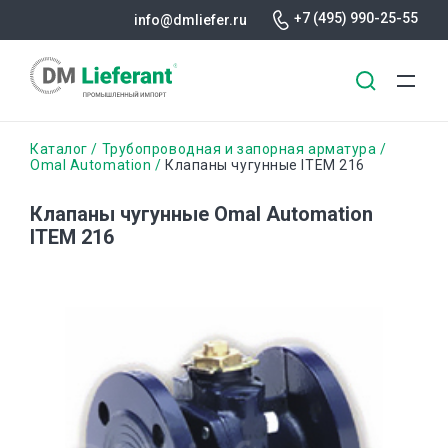
+7 (495) 990-25-55
info@dmliefer.ru
Перейти
Строка
Каталог
Трубопроводная и запорная арматура
к
Omal Automation
Клапаны чугунные ITEM 216
основному
навигации
содержанию
Клапаны чугунные Omal Automation
ITEM 216