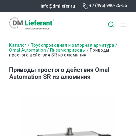
+7 (495) 990-25-55
info@dmliefer.ru
Перейти
Строка
Каталог
Трубопроводная и запорная арматура
к
Omal Automation
Пневмоприводы
Приводы
простого действия SR из алюминия
основному
навигации
содержанию
Приводы простого действия Omal
Automation SR из алюминия