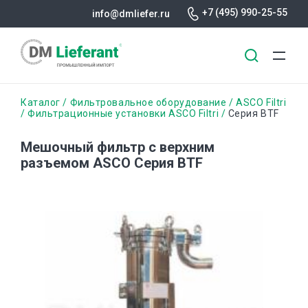
+7 (495) 990-25-55
info@dmliefer.ru
Перейти
Строка
Каталог
Фильтровальное оборудование
ASCO Filtri
к
Фильтрационные установки ASCO Filtri
Серия BTF
основному
навигации
содержанию
Мешочный фильтр с верхним
разъемом ASCO Серия BTF