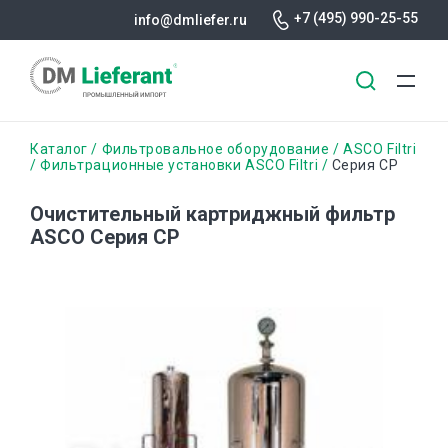
+7 (495) 990-25-55
info@dmliefer.ru
Перейти
Строка
Каталог
Фильтровальное оборудование
ASCO Filtri
к
Фильтрационные установки ASCO Filtri
Серия CP
основному
навигации
содержанию
Очистительный картриджный фильтр
ASCO Серия CP