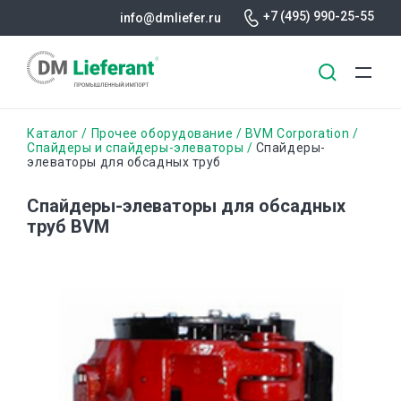
+7 (495) 990-25-55
info@dmliefer.ru
Перейти
Строка
Каталог
Прочее оборудование
BVM Corporation
к
Спайдеры и спайдеры-элеваторы
Спайдеры-
элеваторы для обсадных труб
основному
навигации
содержанию
Спайдеры-элеваторы для обсадных
труб BVM