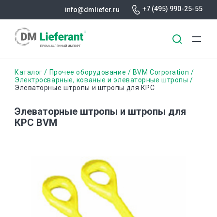
+7 (495) 990-25-55
info@dmliefer.ru
Перейти
Строка
Каталог
Прочее оборудование
BVM Corporation
к
Электросварные, кованые и элеваторные штропы
Элеваторные штропы и штропы для КРС
основному
навигации
содержанию
Элеваторные штропы и штропы для
КРС BVM