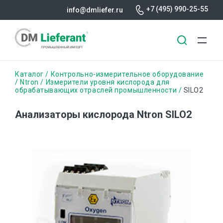
+7 (495) 990-25-55
info@dmliefer.ru
Перейти
Строка
Каталог
Контрольно-измерительное оборудование
к
Ntron
Измерители уровня кислорода для
обрабатывающих отраслей промышленности
SILO2
основному
навигации
содержанию
Анализаторы кислорода Ntron SILO2