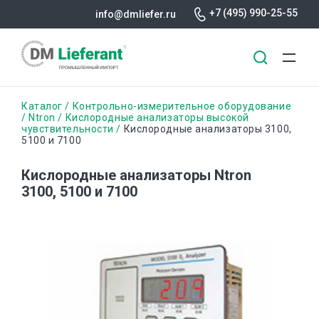
+7 (495) 990-25-55
info@dmliefer.ru
Перейти
Строка
Каталог
Контрольно-измерительное оборудование
к
Ntron
Кислородные анализаторы высокой
чувствительности
Кислородные анализаторы 3100,
основному
навигации
5100 и 7100
содержанию
Кислородные анализаторы Ntron
3100, 5100 и 7100