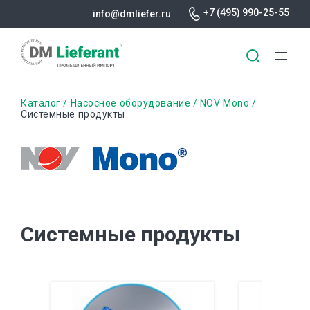
+7 (495) 990-25-55
info@dmliefer.ru
Перейти
Строка
Каталог
Насосное оборудование
NOV Mono
к
Системные продукты
основному
навигации
содержанию
Системные продукты