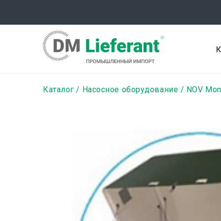
Перейти
к
основному
содержанию
К
Строка
Каталог
Насосное оборудование
NOV Mo
навигации