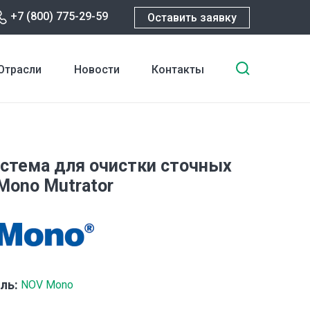
+7 (800) 775-29-59
Оставить заявку
Введите
Отрасли
Новости
Контакты
ключевы
слова
для
поиска
истема для очистки сточных
Mono Mutrator
ль:
NOV Mono