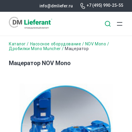
+7 (495) 990-25-55
info@dmliefer.ru
Перейти
Строка
Каталог
Насосное оборудование
NOV Mono
к
Дробилки Mono Muncher
Мацератор
основному
навигации
содержанию
Мацератор NOV Mono