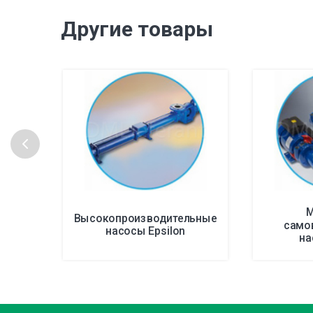
Другие товары
М
Высокопроизводительные
само
насосы Epsilon
на