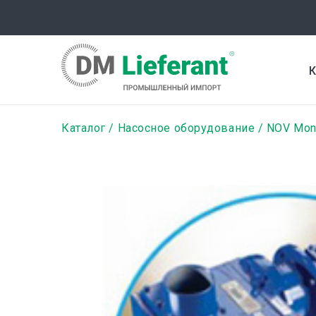
Перейти
к
основному
содержанию
К
Строка
Каталог
Насосное оборудование
NOV Mo
навигации