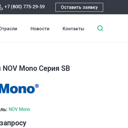
+7 (800) 775-29-59
Оставить заявку
Введите
Отрасли
Новости
Контакты
ключевы
слова
для
поиска
 NOV Mono Серия SB
ль:
NOV Mono
 запросу