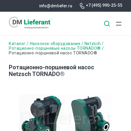
+7 (495) 990-25-55
info@dmliefer.ru
Перейти
Строка
Каталог
Насосное оборудование
Netzsch
к
Ротационно-поршневые насосы TORNADO®
Ротационно-поршневой насос TORNADO®
основному
навигации
содержанию
Ротационно-поршневой насос
Netzsch TORNADO®