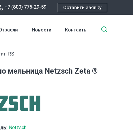
+7 (800) 775-29-59
Оставить заявку
Введите
Отрасли
Новости
Контакты
ключевы
слова
для
тип RS
поиска
но мельница Netzsch Zeta ®
ль:
Netzsch