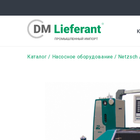
Перейти
к
основному
содержанию
К
Строка
Каталог
Насосное оборудование
Netzsch
навигации