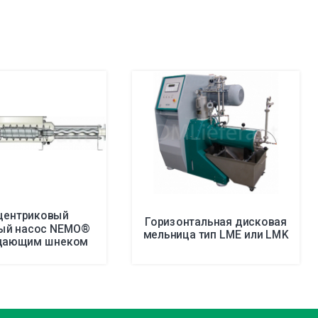
центриковый
Горизонтальная дисковая
ый насос NEMO®
мельница тип LME или LMK
одающим шнеком