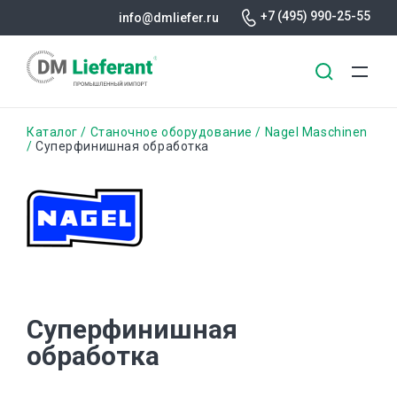
+7 (495) 990-25-55
info@dmliefer.ru
Перейти
Строка
Каталог
Станочное оборудование
Nagel Maschinen
к
Cуперфинишная обработка
основному
навигации
содержанию
Cуперфинишная
обработка