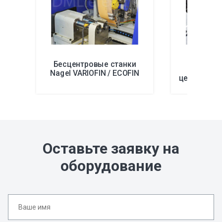
Станки
Бесцентровые станки
загот
Nagel VARIOFIN / ECOFIN
центрами UF
Оставьте заявку на
оборудование