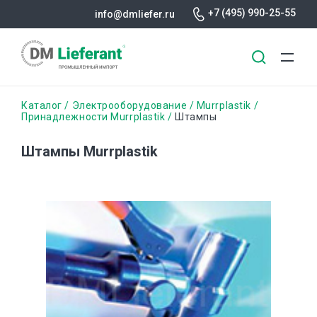
+7 (495) 990-25-55
info@dmliefer.ru
Перейти
Строка
Каталог
Электрооборудование
Murrplastik
к
Принадлежности Murrplastik
Штампы
основному
навигации
содержанию
Штампы Murrplastik