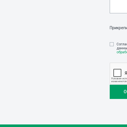
Прикреп
Cогла
данны
обраб