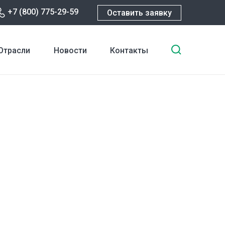
+7 (800) 775-29-59
Оставить заявку
Введите
Отрасли
Новости
Контакты
ключевы
слова
для
поиска