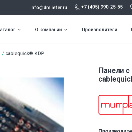
+7 (495) 990-25-55
info@dmliefer.ru
аталог
О компании
Производители
k
cablequick® KDP
Панели с
cablequic
Производите