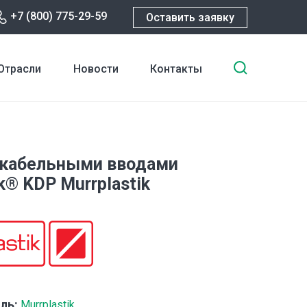
+7 (800) 775-29-59
Оставить заявку
Введите
Отрасли
Новости
Контакты
ключевы
слова
для
поиска
 кабельными вводами
k® KDP Murrplastik
ль:
Murrplastik