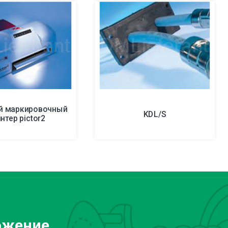
й маркировочный
KDL/S
нтер pictor2
ожение