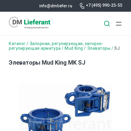
+7 (495) 990-25-55
info@dmliefer.ru
Перейти
Строка
Каталог
Запорная, регулирующая, запорно-
к
регулирующая арматура
Mud King
Элеваторы
SJ
основному
навигации
содержанию
Элеваторы Mud King MK SJ