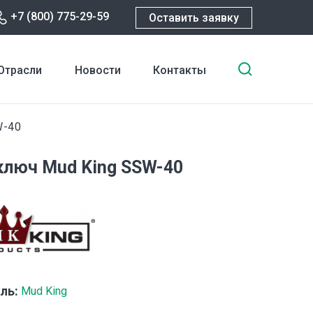
+7 (800) 775-29-59
Оставить заявку
Введите
Отрасли
Новости
Контакты
ключевы
слова
для
W-40
поиска
ключ Mud King SSW-40
ль:
Mud King