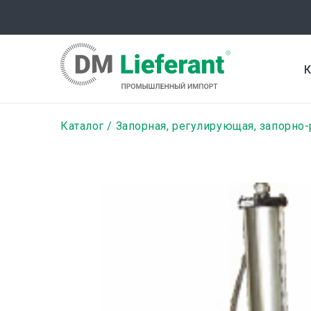
Перейти
к
основному
содержанию
К
Строка
Каталог
Запорная, регулирующая, запорно
навигации