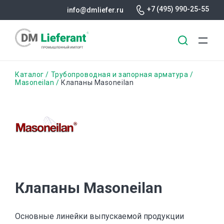
+7 (495) 990-25-55
info@dmliefer.ru
Перейти
Строка
Каталог
Трубопроводная и запорная арматура
к
Masoneilan
Клапаны Masoneilan
основному
навигации
содержанию
Клапаны Masoneilan
Основные линейки выпускаемой продукции